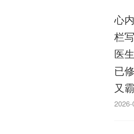
心
栏写
医
已修
又
2026-