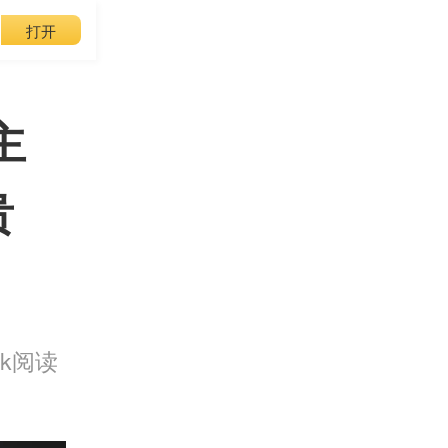
打开
主
贵
4k阅读