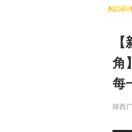
【
角
每
陕西广电