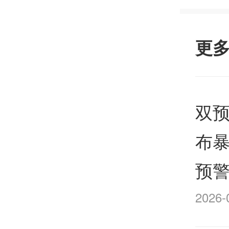
更
双
布
预警
2026-