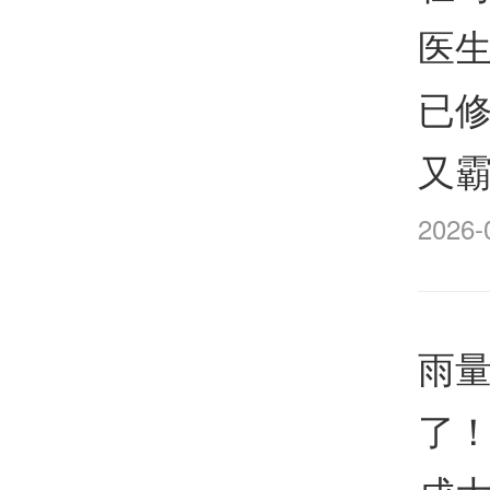
医
已修
又
2026-
雨量
了