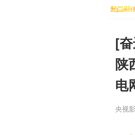
[
陕
电
央视影音