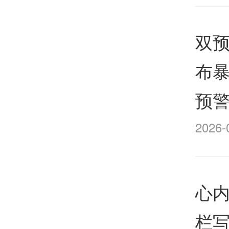
双
布
预警
2026-
心
栏写