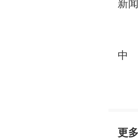
新
中
更