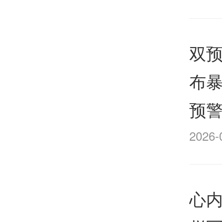
双
布
预警
2026-
心