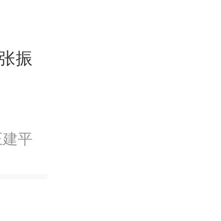
 张振
王建平