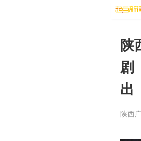
陕
剧
出
陕西广