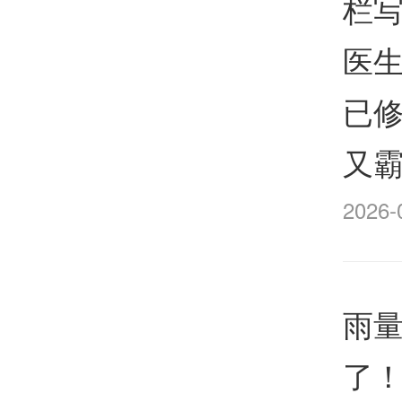
栏写
医
已修
又
2026-
雨量
了