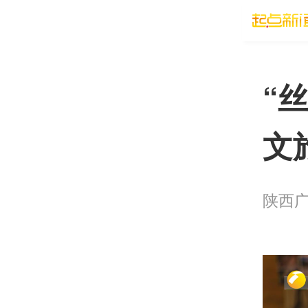
“
文
陕西广