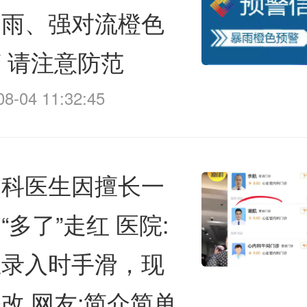
暴雨、强对流橙色
 请注意防范
08-04 11:32:45
内科医生因擅长一
“多了”走红 医院:
生录入时手滑，现
改 网友:简介简单