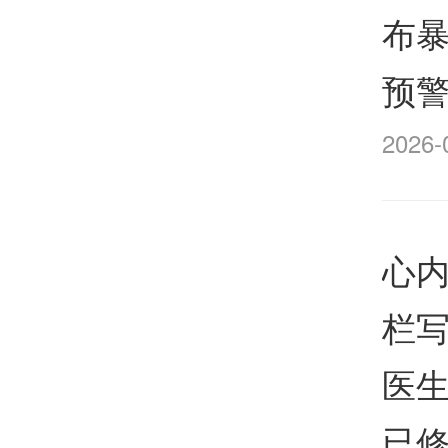
布
预警
2026-
心
栏写
医
已修