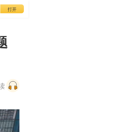
打开
题
阅读