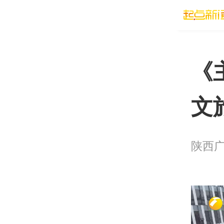
《
文
陕西广