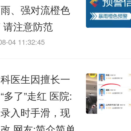
暴雨、强对流橙色
 请注意防范
08-04 11:32:45
内科医生因擅长一
“多了”走红 医院:
生录入时手滑，现
改 网友:简介简单